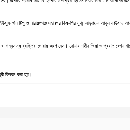
া হয়। এসময় প্রধান অতিথি হিসেবে উপস্থিত ছিলেন নারায়ণগঞ্জ - ৫ আসনের এ
্তির
ইউসুফ খাঁন টিপু ও নারায়ণগঞ্জ মহানগর বিএনপির যুগ্ম আহ্বায়ক আবুল কাউসার
রুব্বি ও গন্যমান্য ব্যক্তিরা দোয়ায় অংশ নেন। দোয়ায় শহীদ জিয়া ও প্রয়াত বেগম খ
চুরী বিতরন করা হয়।