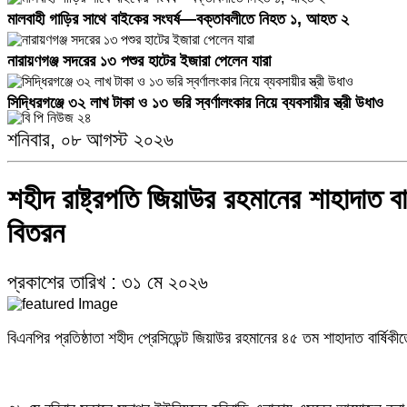
মালবাহী গাড়ির সাথে বাইকের সংঘর্ষ—বক্তাবলীতে নিহত ১, আহত ২
নারায়ণগঞ্জ সদরের ১৩ পশুর হাটের ইজারা পেলেন যারা
সিদ্ধিরগঞ্জে ৩২ লাখ টাকা ও ১৩ ভরি স্বর্ণালংকার নিয়ে ব্যবসায়ীর স্ত্রী উধাও
শনিবার, ০৮ আগস্ট ২০২৬
স্কুলছাত্রীকে লাথি মারার ভিডিও ভাইরাল, টিসি দেয়া হলো ভুক্তভোগী কিশোরীকে
সহযাত্রী মানবকল্যান ফাউন্ডেশনের পক্ষ থেকে অসহায় ও দুঃস্থ মানুষের মাঝে উ
শহীদ রাষ্ট্রপতি জিয়াউর রহমানের শাহাদাত বা
বিতরন
চাঁদাবাজির প্রতিবাদ করায় যুবদল নেতার বিরুদ্ধে অপপ্রচারের অভিযোগ
অভির উদ্যোগে বন্দরের প্রতিটি ওয়ার্ডে মাসব্যাপী জুলাই শহীদ ও আহতদের স্মরণ
প্রকাশের তারিখ : ৩১ মে ২০২৬
বিভা হাসানের উপস্থিতি নিয়ে বিএনপির ভেতরে প্রশ্ন, চলছে আলোচনা
বিএনপির প্রতিষ্ঠাতা শহীদ প্রেসিডেন্ট জিয়াউর রহমানের ৪৫ তম শাহাদাত বার্ষ
সোনারগাঁয়ে স্কুলছাত্রীকে উত্ত্যক্ত ও লাথি মারার ভিডিও ভাইরাল
সোনারগাঁয়ে স্কুলছাত্রীকে উত্ত্যক্ত ও লাথি মারার ভিডিও ভাইরাল