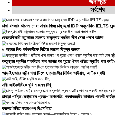
জনপ্রিয়
সর্বশেষ
ঢাকা যাওয়ার ঝামেলা শেষ: নারায়ণগঞ্জে চালু হলো IDP অনুমোদিত IELTS কেন্দ
বৈষম্যবিরোধী আন্দোলন মামলায় ফতুল্লায় শ্রমিক লীগ নেতা পলাশ আটক
৬ বছরের শিশু ধর্ষণকারীকে পিটিয়ে মারলো বিক্ষুব্ধ জনতা
ফতুল্লায় স্বামীর প'রকীয়ার খবর জানার পর ঘুমের ঔষধ খাইয়ে স্বামীর গলা কা'ট'লে
আড়াইহাজারে স্ত্রীর গলা টি'পে হ'ত্যাচেষ্টার ভিডিও ভাইরাল, আ'টক স্বামী
নারী আইনজীবীকে ঘুষি মারলেন টিপু
চাষাড়া পর্যন্ত মেট্রোরেল প্রকল্পে অগ্রগতি, প্রধানমন্ত্রীর কার্যালয় পরবর্তী কার্যক্
বদলের ইঙ্গিত নারায়ণগঞ্জ বিএনপিতে