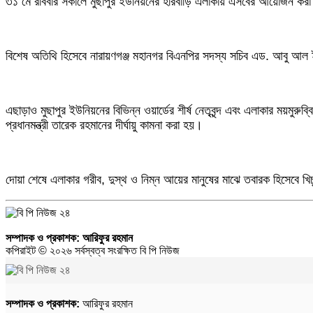
৩১ মে রবিবার সকালে মুছাপুর ইউনিয়নের হরিবাড়ি এলাকায় এসবের আয়োজন কর
ফতুল্লা থানা ছাত্রশক্তির দপ্তর সেল গঠন, দায়িত্বে অনন্ত ও সোহান
তোলারাম কলেজ ছাত্রাবাসে হা'মলার তদন্ত ও জড়িতদের ব'হিষ্কার দাবি ছাত্রশক
বিশেষ অতিথি হিসেবে নারায়ণগঞ্জ মহানগর বিএনপির সদস্য সচিব এড. আবু আল 
এছাড়াও মুছাপুর ইউনিয়নের বিভিন্ন ওয়ার্ডের শীর্ষ নেতৃবৃন্দ এবং এলাকার ময়মু
প্রধানমন্ত্রী তারেক রহমানের দীর্ঘায়ু কামনা করা হয়।
দোয়া শেষে এলাকার গরীব, দুস্থ ও নিম্ন আয়ের মানুষের মাঝে তবারক হিসেবে খি
সম্পাদক ও প্রকাশক:
আরিফুর রহমান
কপিরাইট © ২০২৬ সর্বস্বত্ব সংরক্ষিত বি পি নিউজ
সম্পাদক ও প্রকাশক:
আরিফুর রহমান