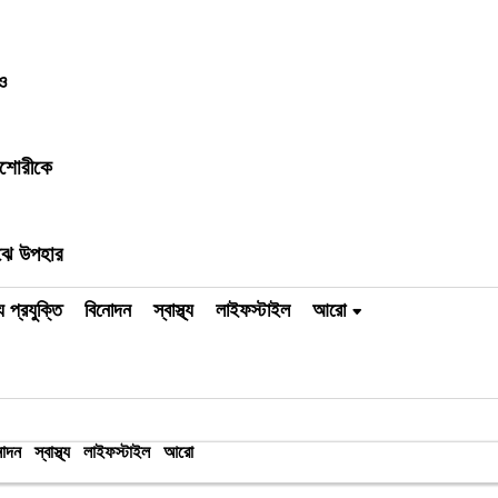
ও
িশোরীকে
াঝে উপহার
 প্রযুক্তি
বিনোদন
স্বাস্থ্য
লাইফস্টাইল
আরো
োদন
স্বাস্থ্য
লাইফস্টাইল
আরো