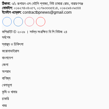
ঠিকানা:
৩/১ রূপায়ন এস বেইলি প্লাজা, নিউ চাষারা রোড, নারায়ণগঞ্জ
মোবাইল:
০১৬২৭৪০৪০৫৭, ০১৭৯৩৩৩৫৪১৪, ০১৬২৯৪০৯৫৪৪
ইমেইল এড্রেস:
contractbpnews@gmail.com
কপিরাইট © ২০২৬ । সর্বস্ব সংরক্ষিত বি পি নিউজ ২৪
সর্বশেষ
স্বাস্থ্য ও চিকিৎসা
করোনাভাইরাস
বাংলাদেশ
জেলা
অপরাধ
বাণিজ্য
খেলাধুলা
কৃষি ও খামার
চাকরি
খবর