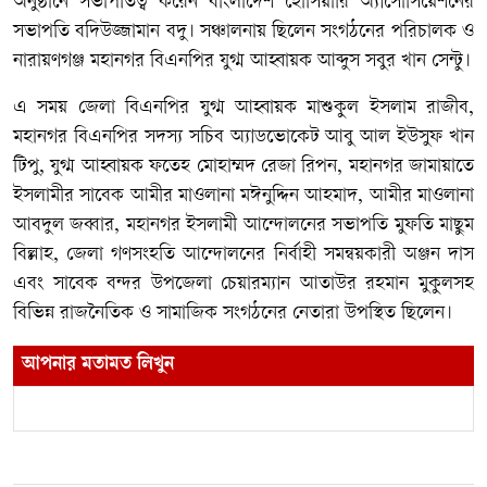
অনুষ্ঠানে সভাপতিত্ব করেন বাংলাদেশ হোসিয়ারি অ্যাসোসিয়েশনের
সভাপতি বদিউজ্জামান বদু। সঞ্চালনায় ছিলেন সংগঠনের পরিচালক ও
নারায়ণগঞ্জ মহানগর বিএনপির যুগ্ম আহ্বায়ক আব্দুস সবুর খান সেন্টু।
এ সময় জেলা বিএনপির যুগ্ম আহ্বায়ক মাশুকুল ইসলাম রাজীব,
মহানগর বিএনপির সদস্য সচিব অ্যাডভোকেট আবু আল ইউসুফ খান
টিপু, যুগ্ম আহ্বায়ক ফতেহ মোহাম্মদ রেজা রিপন, মহানগর জামায়াতে
ইসলামীর সাবেক আমীর মাওলানা মঈনুদ্দিন আহমাদ, আমীর মাওলানা
আবদুল জব্বার, মহানগর ইসলামী আন্দোলনের সভাপতি মুফতি মাছুম
বিল্লাহ, জেলা গণসংহতি আন্দোলনের নির্বাহী সমন্বয়কারী অঞ্জন দাস
এবং সাবেক বন্দর উপজেলা চেয়ারম্যান আতাউর রহমান মুকুলসহ
বিভিন্ন রাজনৈতিক ও সামাজিক সংগঠনের নেতারা উপস্থিত ছিলেন।
আপনার মতামত লিখুন