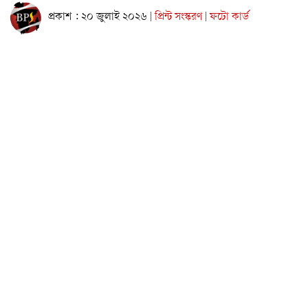
প্রকাশ : ২০ জুলাই ২০২৬
প্রিন্ট সংস্করণ
ফটো কার্ড
|
|
নারায়ণগঞ্জের ৩০০ শয্যা খানপুর হাসপাতাল ও ভিক্টোরিয়া
হাসপাতালে পরিদর্শন করেছেন হাসপাতাল ব্যবস্থাপনা কমিটির সদস্য
এবং নারায়ণগঞ্জ মহানগর বিএনপির সদস্য সচিব অ্যাডভোকেট মো.
আবু আল ইউসুফ খান টিপু।
জানা যায়, গত ১৯ জুলাই সকালে ৩০০ শয্যা খানপুর হাসপাতাল এবং
২০ জুলাই বিকেলে নারায়ণগঞ্জ ভিক্টোরিয়া হাসপাতাল পরিদর্শন করেন
তিনি। এ সময় হাসপাতালের সার্বিক পরিবেশ, পরিষ্কার-পরিচ্ছন্নতা
এবং রোগীদের চিকিৎসাসেবা সম্পর্কে খোঁজখবর নেন।
পরিদর্শনকালে বিভিন্ন ওয়ার্ড ঘুরে রোগীদের সঙ্গে কথা বলেন
অ্যাডভোকেট টিপু। পাশাপাশি হাসপাতালের পরিচ্ছন্নতা ও সেবার মান