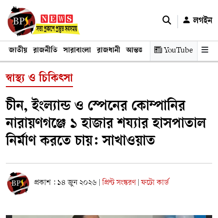
লগইন
জাতীয়
রাজনীতি
সারাবাংলা
রাজধানী
আন্তর্জাতিক
YouTube
অর্থনীতি
তথ্য প্রযুক
স্বাস্থ্য ও চিকিৎসা
চীন, ইংল্যান্ড ও স্পেনের কোম্পানির
নারায়ণগঞ্জে ১ হাজার শয্যার হাসপাতাল
নির্মাণ করতে চায়: সাখাওয়াত
প্রকাশ : ১৪ জুন ২০২৬
প্রিন্ট সংস্করণ
ফটো কার্ড
|
|