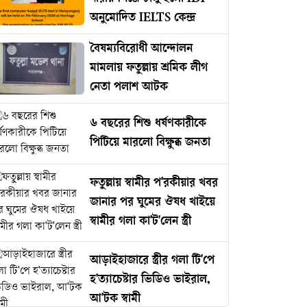
অনুমোদিত IELTS কেন্দ্র
বৈষম্যবিরোধী আন্দোলন
মামলায় ফতুল্লায় শ্রমিক লীগ
নেতা পলাশ আটক
৬ বছরের শিশু ধর্ষণকারীকে
পিটিয়ে মারলো বিক্ষুব্ধ জনতা
ফতুল্লায় স্বামীর প'রকীয়ার খবর
জানার পর ঘুমের ঔষধ খাইয়ে
স্বামীর গলা কা'ট'লেন স্ত্রী
আড়াইহাজারে স্ত্রীর গলা টি'পে
হ'ত্যাচেষ্টার ভিডিও ভাইরাল,
আ'টক স্বামী