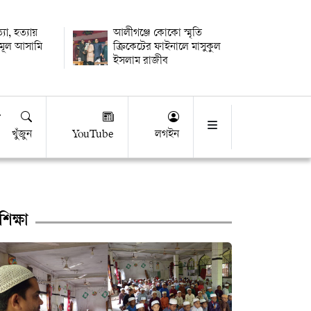
যা, হত্যায়
আলীগঞ্জে কোকো স্মৃতি
 মূল আসামি
ক্রিকেটের ফাইনালে মাসুকুল
ইসলাম রাজীব
খুঁজুন
YouTube
লগইন
শিক্ষা