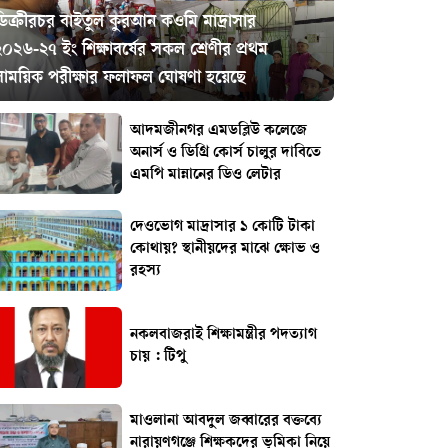
ডিক্রীরচর বাইতুল কুরআন কওমি মাদ্রাসার
০২৬-২৭ ইং শিক্ষাবর্ষের সকল শ্রেণীর প্রথম
সাময়িক পরীক্ষার ফলাফল ঘোষণা হয়েছে
আদমজীনগর এমডব্লিউ কলেজে
অনার্স ও ডিগ্রি কোর্স চালুর দাবিতে
এমপি মান্নানের ডিও লেটার
দেওভোগ মাদ্রাসার ১ কোটি টাকা
কোথায়? স্থানীয়দের মাঝে ক্ষোভ ও
রহস্য
নকলবাজরাই শিক্ষামন্ত্রীর পদত্যাগ
চায় : টিপু
মাওলানা আবদুল জব্বারের বক্তব্যে
নারায়ণগঞ্জে শিক্ষকদের ভূমিকা নিয়ে