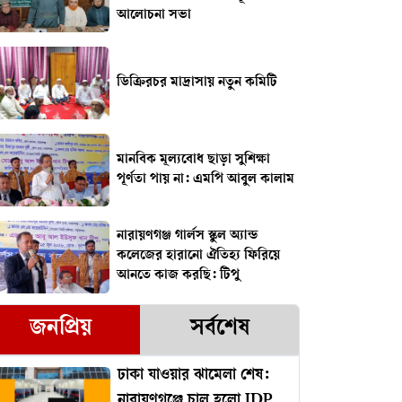
আলোচনা সভা
ডিক্রিরচর মাদ্রাসায় নতুন কমিটি
মানবিক মূল্যবোধ ছাড়া সুশিক্ষা
পূর্ণতা পায় না: এমপি আবুল কালাম
নারায়ণগঞ্জ গার্লস স্কুল অ্যান্ড
কলেজের হারানো ঐতিহ্য ফিরিয়ে
আনতে কাজ করছি: টিপু
জনপ্রিয়
সর্বশেষ
ঢাকা যাওয়ার ঝামেলা শেষ:
নারায়ণগঞ্জে চালু হলো IDP