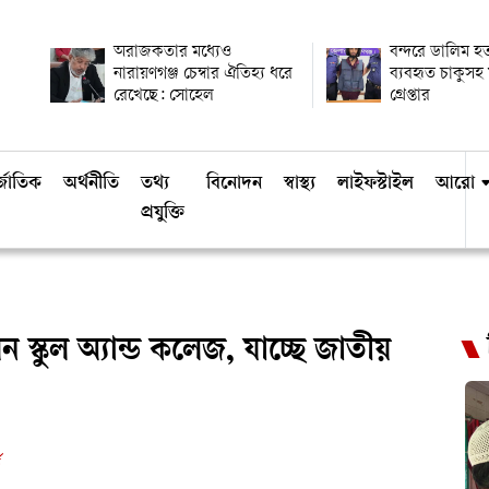
অরাজকতার মধ্যেও
বন্দরে ডালিম হত্
নারায়ণগঞ্জ চেম্বার ঐতিহ্য ধরে
ব্যবহৃত চাকুসহ
রেখেছে: সোহেল
গ্রেপ্তার
্জাতিক
অর্থনীতি
তথ্য
বিনোদন
স্বাস্থ্য
লাইফস্টাইল
আরো
প্রযুক্তি
 স্কুল অ্যান্ড কলেজ, যাচ্ছে জাতীয়
ড