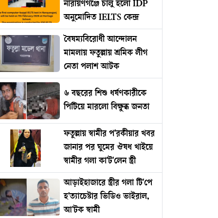
নারায়ণগঞ্জে চালু হলো IDP
অনুমোদিত IELTS কেন্দ্র
বৈষম্যবিরোধী আন্দোলন
মামলায় ফতুল্লায় শ্রমিক লীগ
নেতা পলাশ আটক
৬ বছরের শিশু ধর্ষণকারীকে
পিটিয়ে মারলো বিক্ষুব্ধ জনতা
ফতুল্লায় স্বামীর প'রকীয়ার খবর
জানার পর ঘুমের ঔষধ খাইয়ে
স্বামীর গলা কা'ট'লেন স্ত্রী
আড়াইহাজারে স্ত্রীর গলা টি'পে
হ'ত্যাচেষ্টার ভিডিও ভাইরাল,
আ'টক স্বামী