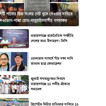
িটি পার্কের ব্রিজ সংলগ্ন গেট খুলে দেওয়ার দাবিতে
েওভোগ-পাক্কা রোড-বাবুরাইলবাসীর গণস্বাক্ষর
নারায়ণগঞ্জে রাজনৈতিক সম্প্রীতি
দেশের জন্য উদাহরণ: ডিসি
তোলারাম সংঘর্ষে পাঁচ দফা দাবি
জানাল ছাত্র ফেডারেশন
জুলাই গণঅভ্যুত্থান দিবসে
নারায়ণগঞ্জে ১১ দলীয় ঐক্যের
সমাবেশ
প্রিপেইড মিটার বাতিলের দাবিতে ১১