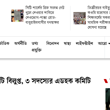
সিটি পার্কের ব্রিজ সংলগ্ন গেট
ডিক্রীরচর বাই
খুলে দেওয়ার দাবিতে
কওমি মাদ্রাসা
দেওভোগ-পাক্কা রোড-
শিক্ষাবর্ষের সকল
বাবুরাইলবাসীর গণস্বাক্ষর
সাময়িক পরীক্
ঘোষণা হয়েছে
্জাতিক
অর্থনীতি
তথ্য
বিনোদন
স্বাস্থ্য
লাইফস্টাইল
আরো
প্রযুক্তি
িটি বিলুপ্ত, ৩ সদস্যের এডহক কমিটি