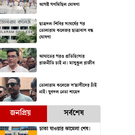
আগস্ট গণমিছিল ঘোষণা
ছাত্রদল-শিবির সংঘর্ষের পর
তোলারাম কলেজর ছাত্রাবাস বন্ধ
ঘোষণা
আঘাতের পরও প্রতিহিংসার
রাজনীতি চাই না: মাসুকুল রাজীব
তোলারাম কলেজে স'ন্ত্রাসীদের ঠাঁই
নাই: যুবদল নেতা শাহেদ
জনপ্রিয়
সর্বশেষ
ঢাকা যাওয়ার ঝামেলা শেষ: