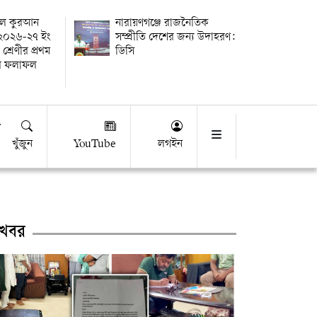
তুল কুরআন
নারায়ণগঞ্জে রাজনৈতিক
র ২০২৬-২৭ ইং
সম্প্রীতি দেশের জন্য উদাহরণ:
 শ্রেণীর প্রথম
ডিসি
ষার ফলাফল
খুঁজুন
YouTube
লগইন
খবর