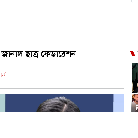
ি জানাল ছাত্র ফেডারেশন
র্ড
স
দ