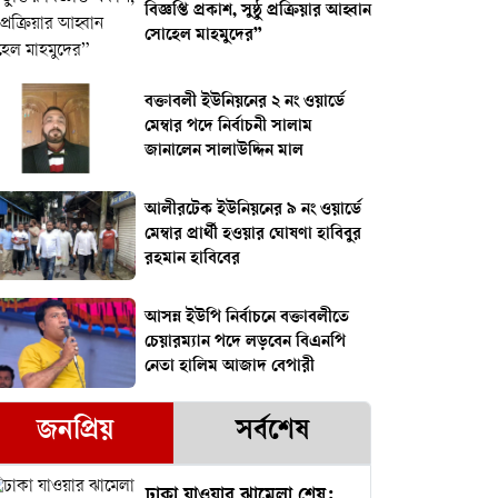
বিজ্ঞপ্তি প্রকাশ, সুষ্ঠু প্রক্রিয়ার আহ্বান
সোহেল মাহমুদের”
বক্তাবলী ইউনিয়নের ২ নং ওয়ার্ডে
মেম্বার পদে নির্বাচনী সালাম
জানালেন সালাউদ্দিন মাল
আলীরটেক ইউনিয়নের ৯ নং ওয়ার্ডে
মেম্বার প্রার্থী হওয়ার ঘোষণা হাবিবুর
রহমান হাবিবের
আসন্ন ইউপি নির্বাচনে বক্তাবলীতে
চেয়ারম্যান পদে লড়বেন বিএনপি
নেতা হালিম আজাদ বেপারী
জনপ্রিয়
সর্বশেষ
ঢাকা যাওয়ার ঝামেলা শেষ: