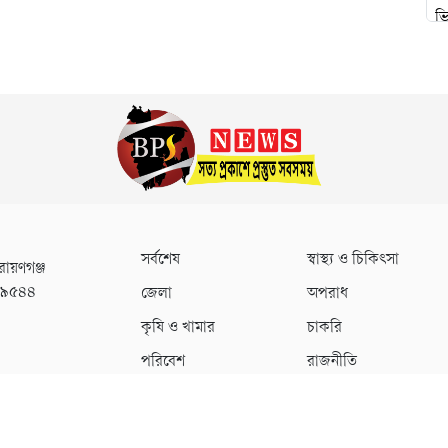
সর্বশেষ
স্বাস্থ্য ও চিকিৎসা
রায়ণগঞ্জ
০৯৫৪৪
জেলা
অপরাধ
কৃষি ও খামার
চাকরি
পরিবেশ
রাজনীতি