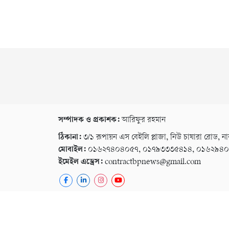
সম্পাদক ও প্রকাশক:
আরিফুর রহমান
ঠিকানা:
৩/১ রূপায়ন এস বেইলি প্লাজা, নিউ চাষারা রোড, না
মোবাইল:
০১৬২৭৪০৪০৫৭, ০১৭৯৩৩৩৫৪১৪, ০১৬২৯৪
ইমেইল এড্রেস:
contractbpnews@gmail.com
কপিরাইট © ২০২৬ । সর্বস্ব সংরক্ষিত বি পি নিউজ ২৪
গোপনীয়তা নীতি
বিজ্ঞাপন
ই-পেপার
কনভার্টার