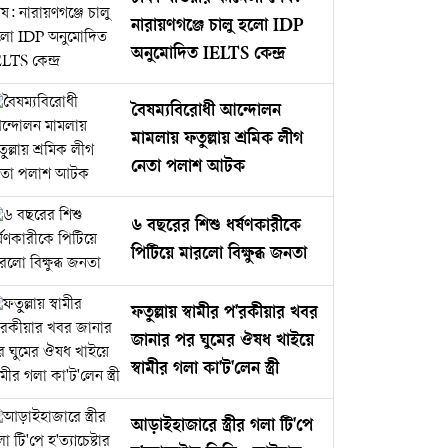
নারায়ণগঞ্জে চালু হলো IDP
অনুমোদিত IELTS কেন্দ্র
বৈষম্যবিরোধী আন্দোলন
মামলায় ফতুল্লায় শ্রমিক লীগ
নেতা পলাশ আটক
৬ বছরের শিশু ধর্ষণকারীকে
পিটিয়ে মারলো বিক্ষুব্ধ জনতা
ফতুল্লায় স্বামীর প'রকীয়ার খবর
জানার পর ঘুমের ঔষধ খাইয়ে
স্বামীর গলা কা'ট'লেন স্ত্রী
আড়াইহাজারে স্ত্রীর গলা টি'পে