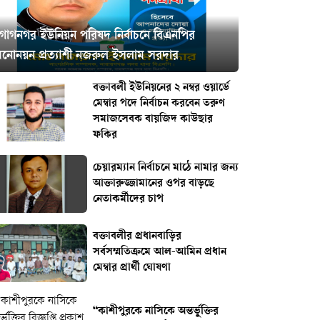
গোগনগর ইউনিয়ন পরিষদ নির্বাচনে বিএনপির
মনোনয়ন প্রত্যাশী নজরুল ইসলাম সরদার
বক্তাবলী ইউনিয়নের ২ নম্বর ওয়ার্ডে
মেম্বার পদে নির্বাচন করবেন তরুণ
সমাজসেবক বায়জিদ কাউছার
ফকির
চেয়ারম্যান নির্বাচনে মাঠে নামার জন্য
আক্তারুজ্জামানের ওপর বাড়ছে
নেতাকর্মীদের চাপ
বক্তাবলীর প্রধানবাড়ির
সর্বসম্মতিক্রমে আল-আমিন প্রধান
মেম্বার প্রার্থী ঘোষণা
“কাশীপুরকে নাসিকে অন্তর্ভুক্তির