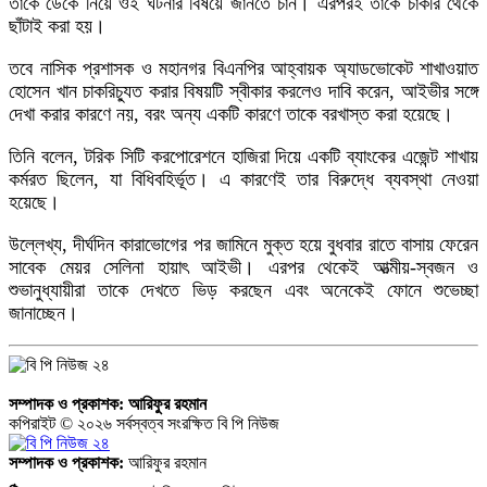
তাকে ডেকে নিয়ে ওই ঘটনার বিষয়ে জানতে চান। এরপরই তাকে চাকরি থেকে
ছাঁটাই করা হয়।
তবে নাসিক প্রশাসক ও মহানগর বিএনপির আহ্বায়ক অ্যাডভোকেট শাখাওয়াত
হোসেন খান চাকরিচ্যুত করার বিষয়টি স্বীকার করলেও দাবি করেন, আইভীর সঙ্গে
দেখা করার কারণে নয়, বরং অন্য একটি কারণে তাকে বরখাস্ত করা হয়েছে।
তিনি বলেন, টরিক সিটি করপোরেশনে হাজিরা দিয়ে একটি ব্যাংকের এজেন্ট শাখায়
কর্মরত ছিলেন, যা বিধিবহির্ভূত। এ কারণেই তার বিরুদ্ধে ব্যবস্থা নেওয়া
হয়েছে।
উল্লেখ্য, দীর্ঘদিন কারাভোগের পর জামিনে মুক্ত হয়ে বুধবার রাতে বাসায় ফেরেন
সাবেক মেয়র সেলিনা হায়াৎ আইভী। এরপর থেকেই আত্মীয়-স্বজন ও
শুভানুধ্যায়ীরা তাকে দেখতে ভিড় করছেন এবং অনেকেই ফোনে শুভেচ্ছা
জানাচ্ছেন।
সম্পাদক ও প্রকাশক:
আরিফুর রহমান
কপিরাইট © ২০২৬ সর্বস্বত্ব সংরক্ষিত বি পি নিউজ
সম্পাদক ও প্রকাশক:
আরিফুর রহমান