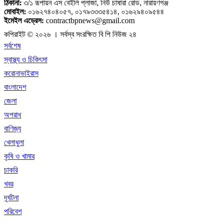
ঠিকানা:
৩/১ রূপায়ন এস বেইলি প্লাজা, নিউ চাষারা রোড, নারায়ণগঞ্জ
মোবাইল:
০১৬২৭৪০৪০৫৭, ০১৭৯৩৩৩৫৪১৪, ০১৬২৯৪০৯৫৪৪
ইমেইল এড্রেস:
contractbpnews@gmail.com
কপিরাইট © ২০২৬ । সর্বস্ব সংরক্ষিত বি পি নিউজ ২৪
সর্বশেষ
স্বাস্থ্য ও চিকিৎসা
করোনাভাইরাস
বাংলাদেশ
জেলা
অপরাধ
বাণিজ্য
খেলাধুলা
কৃষি ও খামার
চাকরি
খবর
দূর্ঘটনা
পরিবেশ