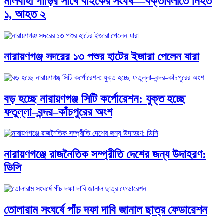
মালবাহী গাড়ির সাথে বাইকের সংঘর্ষ—বক্তাবলীতে নিহত
১, আহত ২
নারায়ণগঞ্জ সদরের ১৩ পশুর হাটের ইজারা পেলেন যারা
বড় হচ্ছে নারায়ণগঞ্জ সিটি কর্পোরেশন: যুক্ত হচ্ছে
ফতুল্লা–বন্দর–কাঁচপুরের অংশ
নারায়ণগঞ্জে রাজনৈতিক সম্প্রীতি দেশের জন্য উদাহরণ:
ডিসি
তোলারাম সংঘর্ষে পাঁচ দফা দাবি জানাল ছাত্র ফেডারেশন