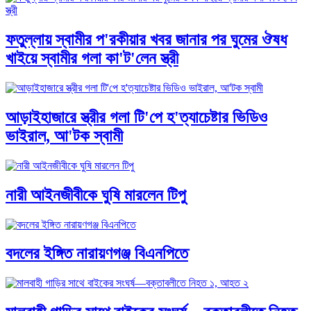
ফতুল্লায় স্বামীর প'রকীয়ার খবর জানার পর ঘুমের ঔষধ
খাইয়ে স্বামীর গলা কা'ট'লেন স্ত্রী
আড়াইহাজারে স্ত্রীর গলা টি'পে হ'ত্যাচেষ্টার ভিডিও
ভাইরাল, আ'টক স্বামী
নারী আইনজীবীকে ঘুষি মারলেন টিপু
বদলের ইঙ্গিত নারায়ণগঞ্জ বিএনপিতে