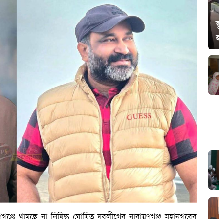
স
ণগঞ্জে থামছে না নিষিদ্ধ ঘোষিত যুবলীগের নারায়ণগঞ্জ মহানগরের