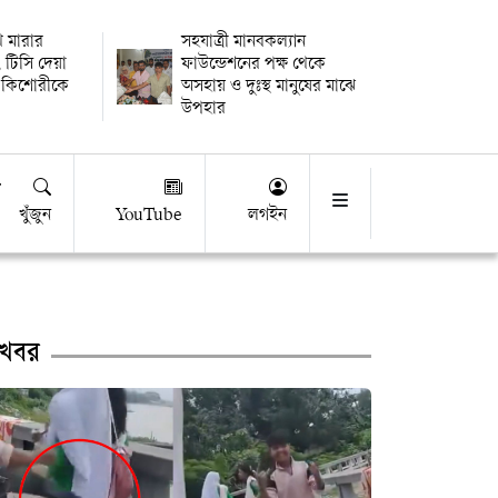
থি মারার
সহযাত্রী মানবকল্যান
 টিসি দেয়া
ফাউন্ডেশনের পক্ষ থেকে
 কিশোরীকে
অসহায় ও দুঃস্থ মানুষের মাঝে
উপহার
খুঁজুন
YouTube
লগইন
খবর