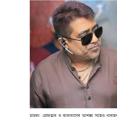
মামলা, গ্রেফতার ও কারাবাসের আশঙ্কা সত্ত্বেও নারায়