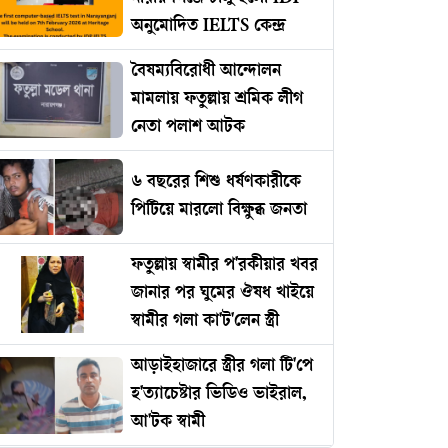
অনুমোদিত IELTS কেন্দ্র
বৈষম্যবিরোধী আন্দোলন
মামলায় ফতুল্লায় শ্রমিক লীগ
নেতা পলাশ আটক
৬ বছরের শিশু ধর্ষণকারীকে
পিটিয়ে মারলো বিক্ষুব্ধ জনতা
ফতুল্লায় স্বামীর প'রকীয়ার খবর
জানার পর ঘুমের ঔষধ খাইয়ে
স্বামীর গলা কা'ট'লেন স্ত্রী
আড়াইহাজারে স্ত্রীর গলা টি'পে
হ'ত্যাচেষ্টার ভিডিও ভাইরাল,
আ'টক স্বামী