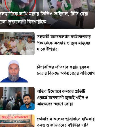
্কুলছাত্রীকে লাথি মারার ভিডিও ভাইরাল, টিসি দেয়া
হলো ভুক্তভোগী কিশোরীকে
সহযাত্রী মানবকল্যান ফাউন্ডেশনের
পক্ষ থেকে অসহায় ও দুঃস্থ মানুষের
মাঝে উপহার
চাঁদাবাজির প্রতিবাদ করায় যুবদল
নেতার বিরুদ্ধে অপপ্রচারের অভিযোগ
অভির উদ্যোগে বন্দরের প্রতিটি
ওয়ার্ডে মাসব্যাপী জুলাই শহীদ ও
আহতদের স্মরণে দোয়া
তোলারাম কলেজ ছাত্রাবাসে হা'মলার
তদন্ত ও জড়িতদের ব'হিষ্কার দাবি