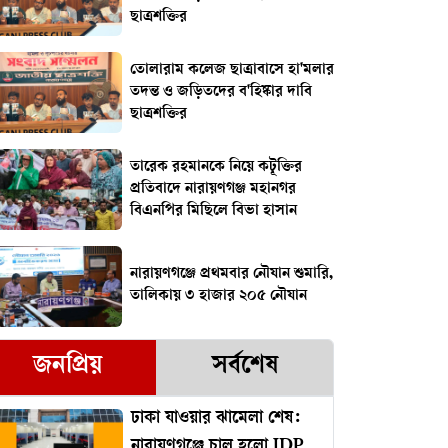
ছাত্রশক্তির
তোলারাম কলেজ ছাত্রাবাসে হা'মলার
তদন্ত ও জড়িতদের ব'হিষ্কার দাবি
ছাত্রশক্তির
তারেক রহমানকে নিয়ে কটূক্তির
প্রতিবাদে নারায়ণগঞ্জ মহানগর
বিএনপির মিছিলে বিভা হাসান
নারায়ণগঞ্জে প্রথমবার নৌযান শুমারি,
তালিকায় ৩ হাজার ২০৫ নৌযান
জনপ্রিয়
সর্বশেষ
ঢাকা যাওয়ার ঝামেলা শেষ:
নারায়ণগঞ্জে চালু হলো IDP