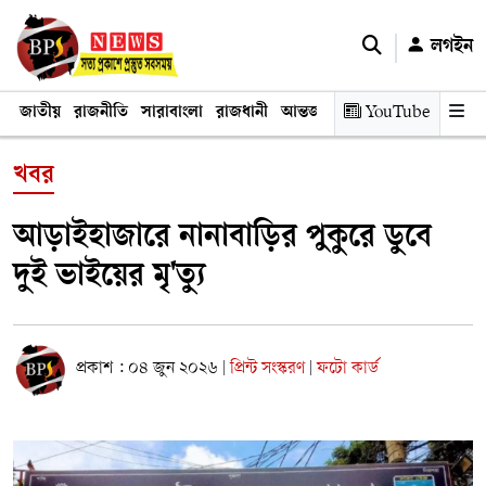
লগইন
জাতীয়
রাজনীতি
সারাবাংলা
রাজধানী
আন্তর্জাতিক
YouTube
অর্থনীতি
তথ্য প্রযুক
খবর
আড়াইহাজারে নানাবাড়ির পুকুরে ডুবে
দুই ভাইয়ের মৃ'ত্যু
প্রকাশ : ০৪ জুন ২০২৬
প্রিন্ট সংস্করণ
ফটো কার্ড
|
|