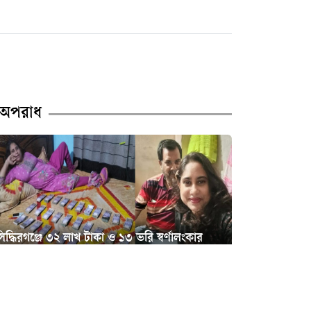
নারী আইনজীবীকে ঘুষি
মারলেন টিপু
চাষাড়া পর্যন্ত মেট্রোরেল প্রকল্পে
অগ্রগতি, প্রধানমন্ত্রীর কার্যালয়
অপরাধ
পরবর্তী কার্যক্রমের নির্দেশ
বদলের ইঙ্গিত নারায়ণগঞ্জ
বিএনপিতে
মালবাহী গাড়ির সাথে বাইকের
সংঘর্ষ—বক্তাবলীতে নিহত ১,
িদ্ধিরগঞ্জে ৩২ লাখ টাকা ও ১৩ ভরি স্বর্ণালংকার
আহত ২
িয়ে ব্যবসায়ীর স্ত্রী উধাও
নারায়ণগঞ্জ সদরের ১৩ পশুর
সোনারগাঁয়ে স্কুলছাত্রীকে উত্ত্যক্ত ও
হাটের ইজারা পেলেন যারা