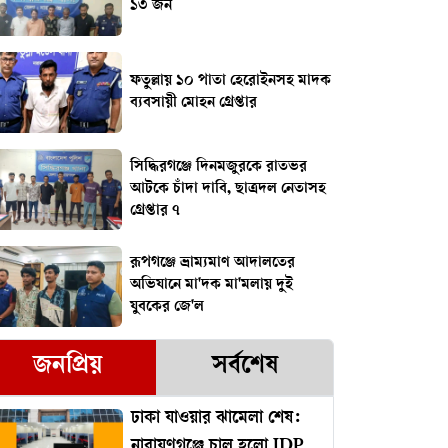
১৩ জন
ফতুল্লায় ১০ পাতা হেরোইনসহ মাদক
ব্যবসায়ী মোহন গ্রেপ্তার
সিদ্ধিরগঞ্জে দিনমজুরকে রাতভর
আটকে চাঁদা দাবি, ছাত্রদল নেতাসহ
গ্রেপ্তার ৭
রূপগঞ্জে ভ্রাম্যমাণ আদালতের
অভিযানে মা'দক মা'মলায় দুই
যুবকের জে'ল
জনপ্রিয়
সর্বশেষ
ঢাকা যাওয়ার ঝামেলা শেষ:
নারায়ণগঞ্জে চালু হলো IDP