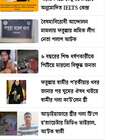
অনুমোদিত IELTS কেন্দ্র
বৈষম্যবিরোধী আন্দোলন
মামলায় ফতুল্লায় শ্রমিক লীগ
নেতা পলাশ আটক
৬ বছরের শিশু ধর্ষণকারীকে
পিটিয়ে মারলো বিক্ষুব্ধ জনতা
ফতুল্লায় স্বামীর প'রকীয়ার খবর
জানার পর ঘুমের ঔষধ খাইয়ে
স্বামীর গলা কা'ট'লেন স্ত্রী
আড়াইহাজারে স্ত্রীর গলা টি'পে
হ'ত্যাচেষ্টার ভিডিও ভাইরাল,
আ'টক স্বামী