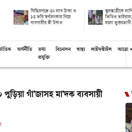
সিদ্ধিরগঞ্জে ৩২ লাখ টাকা ও
স্কুলছাত্রীকে লা
১৩ ভরি স্বর্ণালংকার নিয়ে
ভিডিও ভাইরাল,
ব্যবসায়ীর স্ত্রী উধাও
হলো ভুক্তভোগী
্জাতিক
অর্থনীতি
তথ্য
বিনোদন
স্বাস্থ্য
লাইফস্টাইল
আরো
প্রযুক্তি
 পুড়িয়া গাঁ'জাসহ মা'দক ব্যবসায়ী
ড