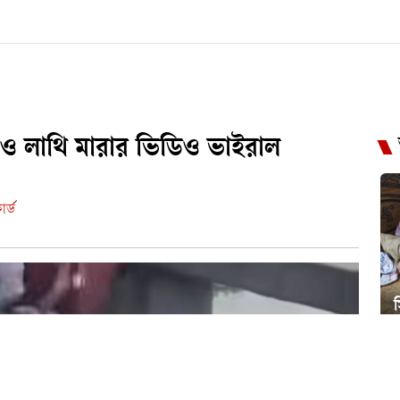
যক্ত ও লাথি মারার ভিডিও ভাইরাল
র্ড
স
ন