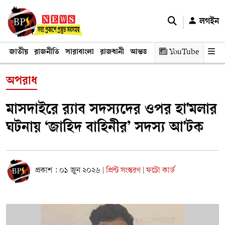
লগইন
জাতীয়
রাজনীতি
সারাবাংলা
রাজধানী
আন্তর্জাতিক
YouTube
অর্থনীতি
তথ্য প্রযুক
অপরাধ
মাসদাইরে র‍্যাব সদস্যদের ওপর হা'মলার
ঘটনায় ‘জাহিদ বাহিনীর’ সদস্য আ'টক
প্রকাশ : ০১ জুন ২০২৬
প্রিন্ট সংস্করণ
ফটো কার্ড
|
|