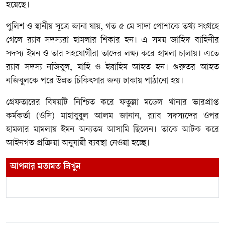
হয়েছে।
পুলিশ ও স্থানীয় সূত্রে জানা যায়, গত ৫ মে সাদা পোশাকে তথ্য সংগ্রহে
গেলে র‍্যাব সদস্যরা হামলার শিকার হন। এ সময় জাহিদ বাহিনীর
সদস্য ইমন ও তার সহযোগীরা তাদের লক্ষ্য করে হামলা চালায়। এতে
র‍্যাব সদস্য নজিবুল, মাহি ও ইব্রাহিম আহত হন। গুরুতর আহত
নজিবুলকে পরে উন্নত চিকিৎসার জন্য ঢাকায় পাঠানো হয়।
গ্রেফতারের বিষয়টি নিশ্চিত করে ফতুল্লা মডেল থানার ভারপ্রাপ্ত
কর্মকর্তা (ওসি) মাহাবুবুল আলম জানান, র‍্যাব সদস্যদের ওপর
হামলার মামলায় ইমন অন্যতম আসামি ছিলেন। তাকে আটক করে
আইনগত প্রক্রিয়া অনুযায়ী ব্যবস্থা নেওয়া হচ্ছে।
আপনার মতামত লিখুন