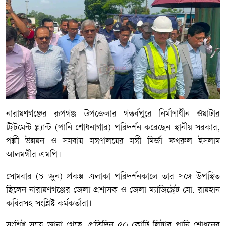
নারায়ণগঞ্জের রূপগঞ্জ উপজেলার গন্ধর্বপুরে নির্মাণাধীন ওয়াটার
ট্রিটমেন্ট প্ল্যান্ট (পানি শোধনাগার) পরিদর্শন করেছেন স্থানীয় সরকার,
পল্লী উন্নয়ন ও সমবায় মন্ত্রণালয়ের মন্ত্রী মির্জা ফখরুল ইসলাম
আলমগীর এমপি।
সোমবার (৮ জুন) প্রকল্প এলাকা পরিদর্শনকালে তার সঙ্গে উপস্থিত
ছিলেন নারায়ণগঞ্জের জেলা প্রশাসক ও জেলা ম্যাজিস্ট্রেট মো. রায়হান
কবিরসহ সংশ্লিষ্ট কর্মকর্তারা।
সংশ্লিষ্ট সূত্রে জানা গেছে, প্রতিদিন ৫০ কোটি লিটার পানি শোধনের