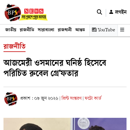
লগইন
জাতীয়
রাজনীতি
সারাবাংলা
রাজধানী
আন্তর্জাতিক
YouTube
অর্থনীতি
তথ্য প্রযুক
রাজনীতি
আজমেরী ওসমানের ঘনিষ্ঠ হিসেবে
পরিচিত রুবেল গ্রে'ফতার
প্রকাশ : ০৮ জুন ২০২৬
প্রিন্ট সংস্করণ
ফটো কার্ড
|
|