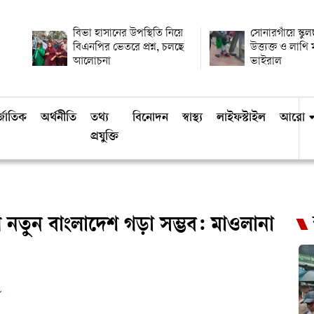
বিভা হাসানের উপস্থিতি নিয়ে
সোনারগাঁয়ে স্কুল
বিএনপির ভেতরে প্রশ্ন, চলছে
উত্ত্যক্ত ও লাথ
আলোচনা
ভাইরাল
্জাতিক
অর্থনীতি
তথ্য
বিনোদন
স্বাস্থ্য
লাইফস্টাইল
আরো
প্রযুক্তি
নতুন বাংলাদেশ গড়া সম্ভব: মাওলানা
ড