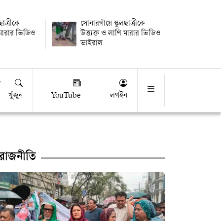
ছাত্রীকে
সোনারগাঁয়ে স্কুলছাত্রীকে
ি মারার ভিডিও
উত্ত্যক্ত ও লাথি মারার ভিডিও
ভাইরাল
খুঁজুন
YouTube
লগইন
রাজনীতি