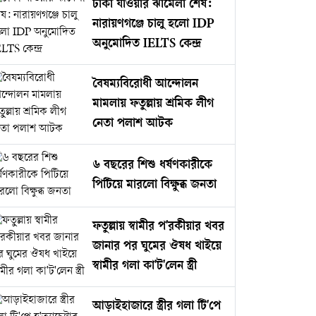
ঢাকা যাওয়ার ঝামেলা শেষ:
নারায়ণগঞ্জে চালু হলো IDP
অনুমোদিত IELTS কেন্দ্র
বৈষম্যবিরোধী আন্দোলন
মামলায় ফতুল্লায় শ্রমিক লীগ
নেতা পলাশ আটক
৬ বছরের শিশু ধর্ষণকারীকে
পিটিয়ে মারলো বিক্ষুব্ধ জনতা
ফতুল্লায় স্বামীর প'রকীয়ার খবর
জানার পর ঘুমের ঔষধ খাইয়ে
স্বামীর গলা কা'ট'লেন স্ত্রী
আড়াইহাজারে স্ত্রীর গলা টি'পে