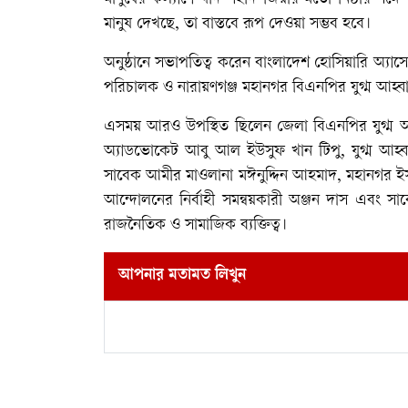
মানুষ দেখছে, তা বাস্তবে রূপ দেওয়া সম্ভব হবে।
অনুষ্ঠানে সভাপতিত্ব করেন বাংলাদেশ হোসিয়ারি অ্য
পরিচালক ও নারায়ণগঞ্জ মহানগর বিএনপির যুগ্ম আহ্বায়
এসময় আরও উপস্থিত ছিলেন জেলা বিএনপির যুগ্ম আ
অ্যাডভোকেট আবু আল ইউসুফ খান টিপু, যুগ্ম আহ্
সাবেক আমীর মাওলানা মঈনুদ্দিন আহমাদ, মহানগর ইস
আন্দোলনের নির্বাহী সমন্বয়কারী অঞ্জন দাস এবং স
রাজনৈতিক ও সামাজিক ব্যক্তিত্ব।
আপনার মতামত লিখুন