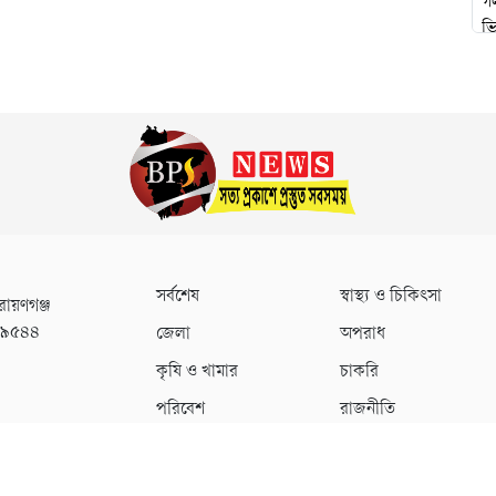
সর্বশেষ
স্বাস্থ্য ও চিকিৎসা
রায়ণগঞ্জ
০৯৫৪৪
জেলা
অপরাধ
কৃষি ও খামার
চাকরি
পরিবেশ
রাজনীতি