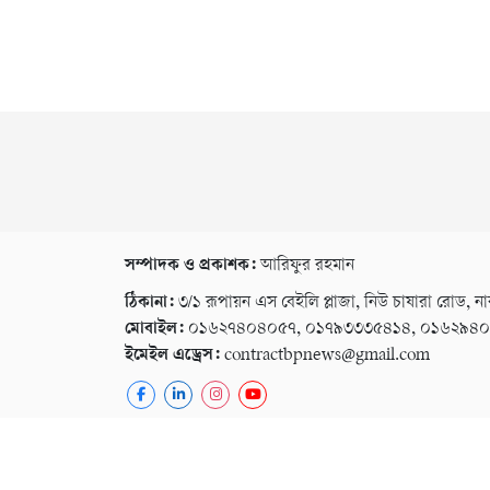
সম্পাদক ও প্রকাশক:
আরিফুর রহমান
ঠিকানা:
৩/১ রূপায়ন এস বেইলি প্লাজা, নিউ চাষারা রোড, না
মোবাইল:
০১৬২৭৪০৪০৫৭, ০১৭৯৩৩৩৫৪১৪, ০১৬২৯৪
ইমেইল এড্রেস:
contractbpnews@gmail.com
কপিরাইট © ২০২৬ । সর্বস্ব সংরক্ষিত বি পি নিউজ ২৪