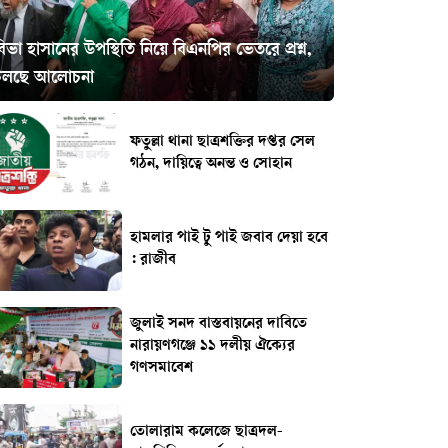
িভা হাসানের উপস্থিতি নিয়ে বিএনপির ভেতরে প্রশ্ন,
চলছে আলোচনা
ফতুল্লা থানা ছাত্রশক্তির দপ্তর সেল
গঠন, দায়িত্বে অনন্ত ও সোহান
হামলার পাই টু পাই জবাব দেয়া হবে
: রাজীব
জুলাই সনদ বাস্তবায়নের দাবিতে
নারায়ণগঞ্জে ১১ দলীয় ঐক্যের
গণসমাবেশ
তোলারাম কলেজে ছাত্রদল-