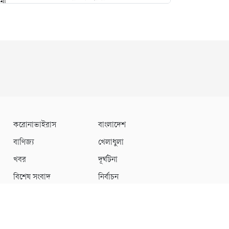
নারী আইনজীবীকে ঘুষি
মারলেন টিপু
বদলের ইঙ্গিত নারায়ণগঞ্জ
বিএনপিতে
মালবাহী গাড়ির সাথে বাইকের
করোনাভাইরাস
বাংলাদেশ
সংঘর্ষ—বক্তাবলীতে নিহত ১,
বাণিজ্য
খেলাধুলা
আহত ২
খবর
দূর্ঘটনা
নারায়ণগঞ্জ সদরের ১৩ পশুর
বিশেষ সংবাদ
নির্বাচন
হাটের ইজারা পেলেন যারা
ডেভেলপার
টেক তরঙ্গ
বড় হচ্ছে নারায়ণগঞ্জ সিটি