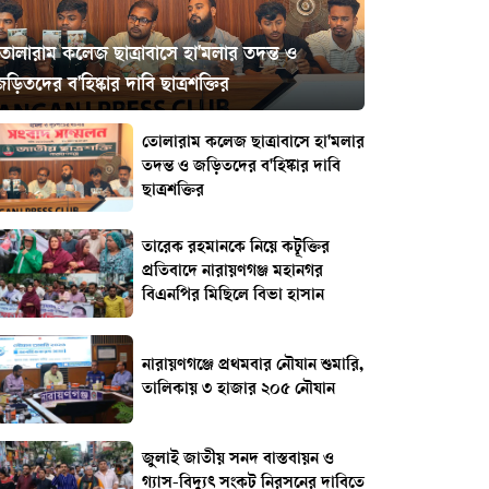
তোলারাম কলেজ ছাত্রাবাসে হা'মলার তদন্ত ও
ড়িতদের ব'হিষ্কার দাবি ছাত্রশক্তির
তোলারাম কলেজ ছাত্রাবাসে হা'মলার
তদন্ত ও জড়িতদের ব'হিষ্কার দাবি
ছাত্রশক্তির
তারেক রহমানকে নিয়ে কটূক্তির
প্রতিবাদে নারায়ণগঞ্জ মহানগর
বিএনপির মিছিলে বিভা হাসান
নারায়ণগঞ্জে প্রথমবার নৌযান শুমারি,
তালিকায় ৩ হাজার ২০৫ নৌযান
জুলাই জাতীয় সনদ বাস্তবায়ন ও
গ্যাস-বিদ্যুৎ সংকট নিরসনের দাবিতে