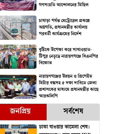
গণসংহতি আন্দোলনের মিছিল
চাষাড়া পর্যন্ত মেট্রোরেল প্রকল্পে
অগ্রগতি, প্রধানমন্ত্রীর কার্যালয়
পরবর্তী কার্যক্রমের নির্দেশ
বৃষ্টিকে উপেক্ষা করে সাখাওয়াত-
টিপুর নেতৃত্বে নারায়ণগঞ্জে বিএনপির
বিক্ষোভ
নারায়ণগঞ্জের উন্নয়ন ও প্রিপেইড
মিটার বন্ধসহ ৫ দফা দাবিতে জেলা
প্রশাসকের মাধ্যমে প্রধানমন্ত্রীর কাছে
স্মারকলিপি
জনপ্রিয়
সর্বশেষ
ঢাকা যাওয়ার ঝামেলা শেষ: