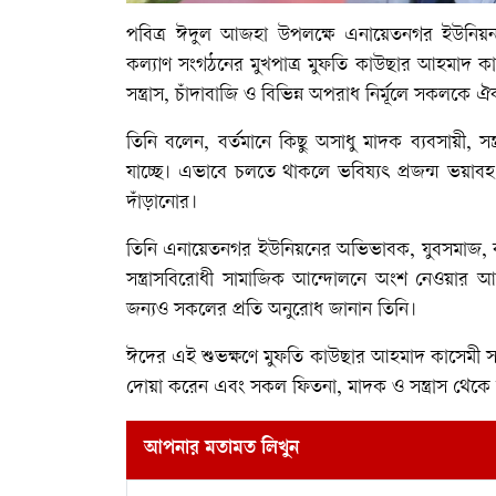
পবিত্র ঈদুল আজহা উপলক্ষে এনায়েতনগর ইউনিয়ন
কল্যাণ সংগঠনের মুখপাত্র মুফতি কাউছার আহমাদ কাস
সন্ত্রাস, চাঁদাবাজি ও বিভিন্ন অপরাধ নির্মূলে সকলকে 
তিনি বলেন, বর্তমানে কিছু অসাধু মাদক ব্যবসায়ী, 
যাচ্ছে। এভাবে চলতে থাকলে ভবিষ্যৎ প্রজন্ম ভয়াব
দাঁড়ানোর।
তিনি এনায়েতনগর ইউনিয়নের অভিভাবক, যুবসমাজ, ব
সন্ত্রাসবিরোধী সামাজিক আন্দোলনে অংশ নেওয়ার আহ
জন্যও সকলের প্রতি অনুরোধ জানান তিনি।
ঈদের এই শুভক্ষণে মুফতি কাউছার আহমাদ কাসেমী সমাজে
দোয়া করেন এবং সকল ফিতনা, মাদক ও সন্ত্রাস থেকে 
আপনার মতামত লিখুন