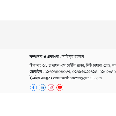
সম্পাদক ও প্রকাশক:
আরিফুর রহমান
ঠিকানা:
৩/১ রূপায়ন এস বেইলি প্লাজা, নিউ চাষারা রোড, না
মোবাইল:
০১৬২৭৪০৪০৫৭, ০১৭৯৩৩৩৫৪১৪, ০১৬২৯৪
ইমেইল এড্রেস:
contractbpnews@gmail.com
কপিরাইট © ২০২৬ । সর্বস্ব সংরক্ষিত বি পি নিউজ ২৪
গোপনীয়তা নীতি
বিজ্ঞাপন
ই-পেপার
কনভার্টার