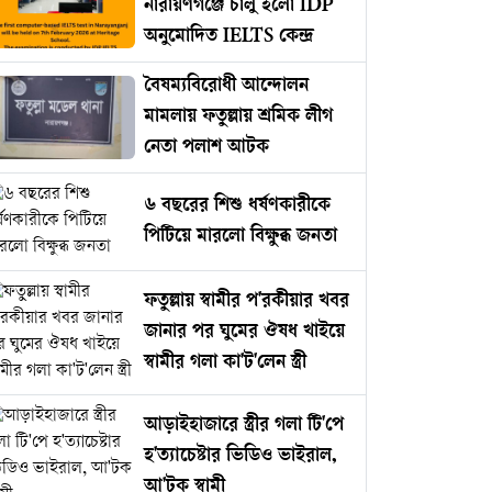
নারায়ণগঞ্জে চালু হলো IDP
অনুমোদিত IELTS কেন্দ্র
বৈষম্যবিরোধী আন্দোলন
মামলায় ফতুল্লায় শ্রমিক লীগ
নেতা পলাশ আটক
৬ বছরের শিশু ধর্ষণকারীকে
পিটিয়ে মারলো বিক্ষুব্ধ জনতা
ফতুল্লায় স্বামীর প'রকীয়ার খবর
জানার পর ঘুমের ঔষধ খাইয়ে
স্বামীর গলা কা'ট'লেন স্ত্রী
আড়াইহাজারে স্ত্রীর গলা টি'পে
হ'ত্যাচেষ্টার ভিডিও ভাইরাল,
আ'টক স্বামী