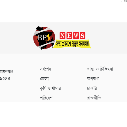
সর্বশেষ
স্বাস্থ্য ও চিকিৎসা
রায়ণগঞ্জ
০৯৫৪৪
জেলা
অপরাধ
কৃষি ও খামার
চাকরি
পরিবেশ
রাজনীতি