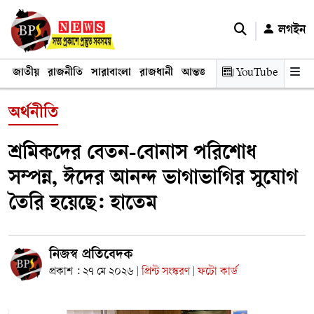
লগইন
জাতীয়
রাজনীতি
সারাবাংলা
রাজধানী
আন্তর্জাতিক
YouTube
অর্থনীতি
তথ্য প্রযুক
অর্থনীতি
শ্রমিকদের বেতন-বোনাস পরিশোধ
সম্পন্ন, ঈদের আনন্দ ভাগাভাগির সুযোগ
তৈরি হয়েছে: হাতেম
নিজস্ব প্রতিবেদক
প্রকাশ : ২৭ মে ২০২৬
প্রিন্ট সংস্করণ
ফটো কার্ড
|
|