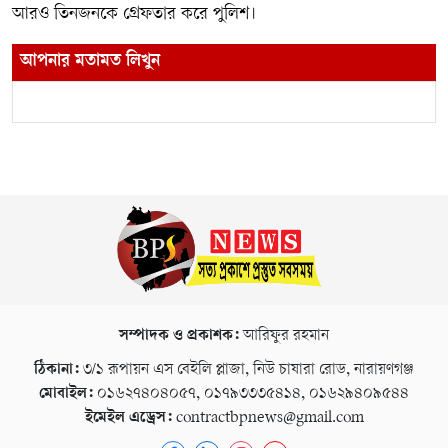
আরও তিনজনকে গ্রেফতার করে পুলিশ।
আপনার মতামত লিখুন
সম্পাদক ও প্রকাশক:
আরিফুর রহমান
ঠিকানা:
৩/১ রূপায়ন এস বেইলি প্লাজা, নিউ চাষারা রোড, নারায়ণগঞ্জ
মোবাইল:
০১৬২৭৪০৪০৫৭, ০১৭৯৩৩৩৫৪১৪, ০১৬২৯৪০৯৫৪৪
ইমেইল এড্রেস:
contractbpnews@gmail.com