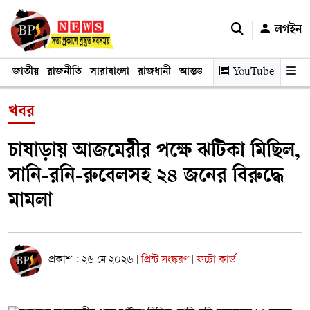
লগইন
জাতীয়
রাজনীতি
সারাবাংলা
রাজধানী
আন্তর্জাতিক
YouTube
অর্থনীতি
তথ্য প্রযুক
খবর
চাষাড়ায় আজমেরীর পক্ষে ঝটিকা মিছিল,
সানি-রনি-রুবেলসহ ২৪ জনের বিরুদ্ধে
মামলা
প্রকাশ : ২৬ মে ২০২৬
প্রিন্ট সংস্করণ
ফটো কার্ড
|
|