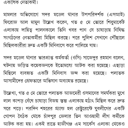
একাধিক নেতাকর্মী।
মামলার অভিযোগে সদর মডেল থানার উপপরিদর্শক (এসআই)
ফিরোজ আল মামুন উল্লেখ করেন, গত ৫ মে ভোরে শিবুমার্কেট
এলাকায় দায়িত্ব পালনকালে তিনি খবর পান যে চাষাড়ায় নিষিদ্ধ
সংগঠনের নেতাকর্মীরা মিছিল করছে। পরে পুলিশ সেখানে পৌঁছালে
মিছিলকারীরা দ্রুত একটি মিনিবাসে করে পালিয়ে যায়।
সদর মডেল থানার ভারপ্রাপ্ত কর্মকর্তা (ওসি) সাজেদুর রহমান বলেন,
ঘটনায় জড়িত কয়েকজনকে ইতোমধ্যে আটক করা হয়েছে। এছাড়া
মিছিলে ব্যবহৃত একটি মিনিবাস জব্দ করা হয়েছে। পলাতক
আসামীদের গ্রেফতারে অভিযান অব্যাহত রয়েছে।
উল্লেখ্য, গত ৫ মে ভোরে পলাতক আজমেরী ওসমানের সমর্থকরা মুখে
লাল কাপড় বেঁধে চাষাড়া বিজয় স্তম্ভ এলাকায় হঠাৎ মিছিল করে দ্রুত
সরে পড়ে। পরদিন শহরের গ্র্যান্ড হল রেস্টুরেন্টে যুবলীগের একটি
গোপন বৈঠক থেকে চাঁদপুর জেলার তিন আওয়ামী লীগ কর্মীকে
আটক করা হয়। একই রাতে হাজীগঞ্জ এম সার্কেস এলাকা থেকেও