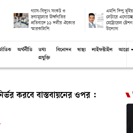
গ্যাস-বিদ্যুৎ সংকট ও
এমপি দিপু ভূঁই
দ্রব্যমূল্যের ঊর্ধ্বগতির
লেটারে এগোচ্ছে
প্রতিবাদে ১১ দলীয় ঐক্যের
মেট্রোরেল স্টেশন
স্মারকলিপি
উদ্যোগ
্জাতিক
অর্থনীতি
তথ্য
বিনোদন
স্বাস্থ্য
লাইফস্টাইল
আরো
প্রযুক্তি
ির্ভর করবে বাস্তবায়নের ওপর :
ড