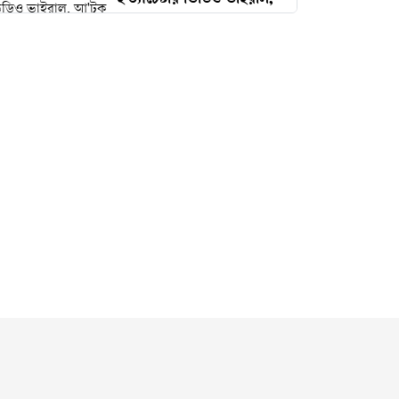
হ'ত্যাচেষ্টার ভিডিও ভাইরাল,
আ'টক স্বামী
নারী আইনজীবীকে ঘুষি
মারলেন টিপু
বদলের ইঙ্গিত নারায়ণগঞ্জ
বিএনপিতে
মালবাহী গাড়ির সাথে বাইকের
সংঘর্ষ—বক্তাবলীতে নিহত ১,
আহত ২
নারায়ণগঞ্জ সদরের ১৩ পশুর
হাটের ইজারা পেলেন যারা