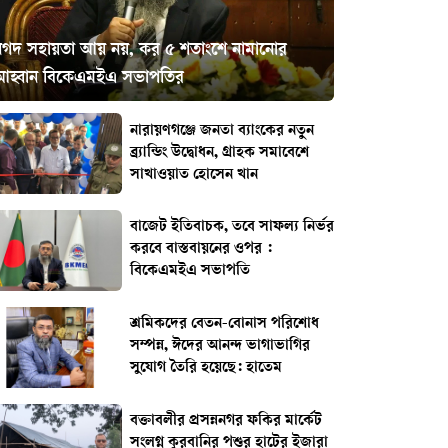
নগদ সহায়তা আয় নয়, কর ৫ শতাংশে নামানোর
আহ্বান বিকেএমইএ সভাপতির
নারায়ণগঞ্জে জনতা ব্যাংকের নতুন
ব্র্যান্ডিং উদ্বোধন, গ্রাহক সমাবেশে
সাখাওয়াত হোসেন খান
বাজেট ইতিবাচক, তবে সাফল্য নির্ভর
করবে বাস্তবায়নের ওপর :
বিকেএমইএ সভাপতি
শ্রমিকদের বেতন-বোনাস পরিশোধ
সম্পন্ন, ঈদের আনন্দ ভাগাভাগির
সুযোগ তৈরি হয়েছে: হাতেম
বক্তাবলীর প্রসন্ননগর ফকির মার্কেট
সংলগ্ন কুরবানির পশুর হাটের ইজারা