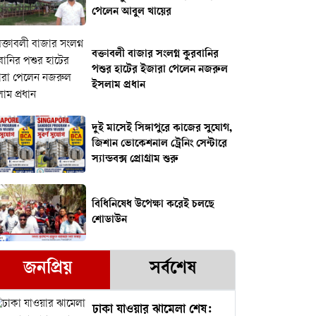
পেলেন আবুল খায়ের
বক্তাবলী বাজার সংলগ্ন কুরবানির
পশুর হাটের ইজারা পেলেন নজরুল
ইসলাম প্রধান
দুই মাসেই সিঙ্গাপুরে কাজের সুযোগ,
জিশান ভোকেশনাল ট্রেনিং সেন্টারে
স্যান্ডবক্স প্রোগ্রাম শুরু
বিধিনিষেধ উপেক্ষা করেই চলছে
শোডাউন
জনপ্রিয়
সর্বশেষ
ঢাকা যাওয়ার ঝামেলা শেষ: