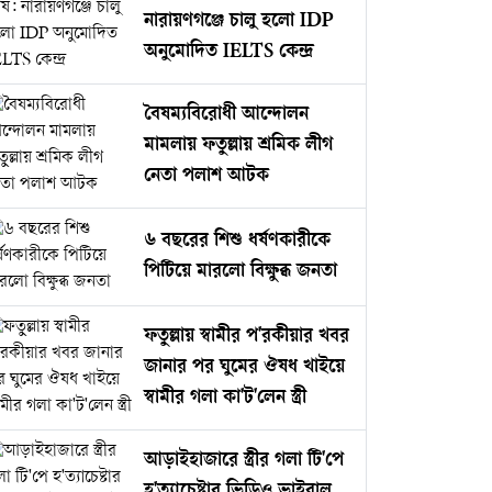
নারায়ণগঞ্জে চালু হলো IDP
অনুমোদিত IELTS কেন্দ্র
বৈষম্যবিরোধী আন্দোলন
মামলায় ফতুল্লায় শ্রমিক লীগ
নেতা পলাশ আটক
৬ বছরের শিশু ধর্ষণকারীকে
পিটিয়ে মারলো বিক্ষুব্ধ জনতা
ফতুল্লায় স্বামীর প'রকীয়ার খবর
জানার পর ঘুমের ঔষধ খাইয়ে
স্বামীর গলা কা'ট'লেন স্ত্রী
আড়াইহাজারে স্ত্রীর গলা টি'পে