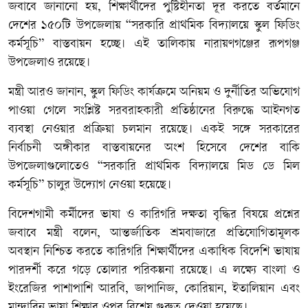
জবাবে জানানো হয়, শিক্ষার্থীদের পুষ্টিহীনতা দূর করতে বর্তমানে
দেশের ১৫০টি উপজেলায় “সরকারি প্রাথমিক বিদ্যালয়ে স্কুল ফিডিং
কর্মসূচি” বাস্তবায়ন হচ্ছে। এই তালিকায় নারায়ণগঞ্জের রূপগঞ্জ
উপজেলাও রয়েছে।
মন্ত্রী আরও জানান, স্কুল ফিডিং কার্যক্রমে অনিয়ম ও দুর্নীতির অভিযোগ
পাওয়া গেলে সংশ্লিষ্ট সরবরাহকারী প্রতিষ্ঠানের বিরুদ্ধে আইনগত
ব্যবস্থা নেওয়ার প্রক্রিয়া চলমান রয়েছে। একই সঙ্গে সরকারের
নির্বাচনী অঙ্গীকার বাস্তবায়নের অংশ হিসেবে দেশের বাকি
উপজেলাগুলোতেও “সরকারি প্রাথমিক বিদ্যালয়ে মিড ডে মিল
কর্মসূচি” চালুর উদ্যোগ নেওয়া হয়েছে।
বিদেশগামী কর্মীদের ভাষা ও কারিগরি দক্ষতা বৃদ্ধির বিষয়ে প্রশ্নের
জবাবে মন্ত্রী বলেন, আন্তর্জাতিক শ্রমবাজারে প্রতিযোগিতামূলক
অবস্থান নিশ্চিত করতে কারিগরি শিক্ষার্থীদের একাধিক বিদেশি ভাষায়
পারদর্শী করে গড়ে তোলার পরিকল্পনা রয়েছে। এ লক্ষ্যে বাংলা ও
ইংরেজির পাশাপাশি আরবি, জাপানিজ, কোরিয়ান, ইতালিয়ান এবং
মান্দারিন ভাষা শিক্ষার ওপর বিশেষ গুরুত্ব দেওয়া হয়েছে।