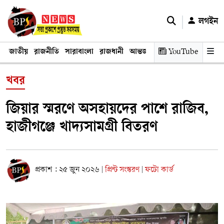
লগইন
জাতীয়
রাজনীতি
সারাবাংলা
রাজধানী
আন্তর্জাতিক
YouTube
অর্থনীতি
তথ্য প্রযুক
খবর
জিয়ার স্মরণে অসহায়দের পাশে রাজিব,
হাজীগঞ্জে খাদ্যসামগ্রী বিতরণ
প্রকাশ : ২৫ জুন ২০২৬
প্রিন্ট সংস্করণ
ফটো কার্ড
|
|