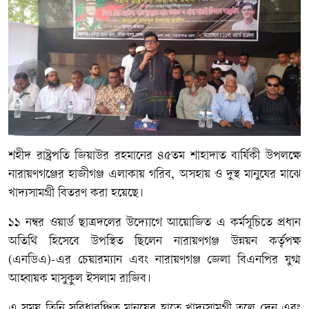
শহীদ রাষ্ট্রপতি জিয়াউর রহমানের ৪৫তম শাহাদাত বার্ষিকী উপলক্ষে
নারায়ণগঞ্জের হাজীগঞ্জ এলাকায় গরিব, অসহায় ও দুস্থ মানুষের মাঝে
খাদ্যসামগ্রী বিতরণ করা হয়েছে।
১১ নম্বর ওয়ার্ড ছাত্রদলের উদ্যোগে আয়োজিত এ কর্মসূচিতে প্রধান
অতিথি হিসেবে উপস্থিত ছিলেন নারায়ণগঞ্জ উন্নয়ন কর্তৃপক্ষ
(এনডিএ)-এর চেয়ারম্যান এবং নারায়ণগঞ্জ জেলা বিএনপির যুগ্ম
আহ্বায়ক মাসুকুল ইসলাম রাজিব।
এ সময় তিনি সুবিধাবঞ্চিত মানুষের হাতে খাদ্যসামগ্রী তুলে দেন এবং