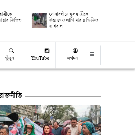
ছাত্রীকে
সোনারগাঁয়ে স্কুলছাত্রীকে
ি মারার ভিডিও
উত্ত্যক্ত ও লাথি মারার ভিডিও
ভাইরাল
খুঁজুন
YouTube
লগইন
রাজনীতি