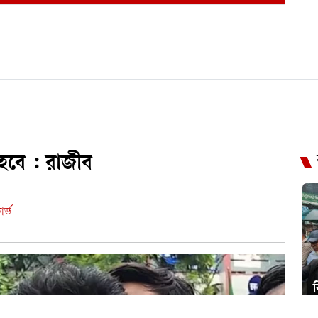
হবে : রাজীব
র্ড
ব