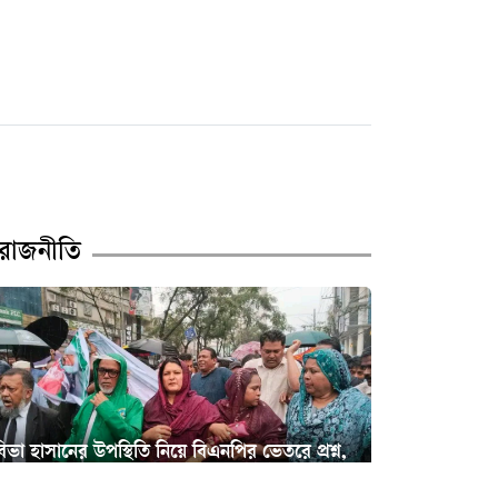
নারী আইনজীবীকে ঘুষি
মারলেন টিপু
বদলের ইঙ্গিত নারায়ণগঞ্জ
বিএনপিতে
মালবাহী গাড়ির সাথে বাইকের
রাজনীতি
সংঘর্ষ—বক্তাবলীতে নিহত ১,
আহত ২
চাষাড়া পর্যন্ত মেট্রোরেল প্রকল্পে
অগ্রগতি, প্রধানমন্ত্রীর কার্যালয়
পরবর্তী কার্যক্রমের নির্দেশ
িভা হাসানের উপস্থিতি নিয়ে বিএনপির ভেতরে প্রশ্ন,
নারায়ণগঞ্জ সদরের ১৩ পশুর
চলছে আলোচনা
হাটের ইজারা পেলেন যারা