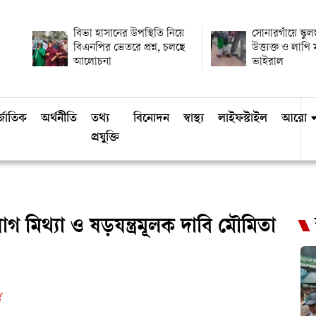
বিভা হাসানের উপস্থিতি নিয়ে
সোনারগাঁয়ে স্কুল
বিএনপির ভেতরে প্রশ্ন, চলছে
উত্ত্যক্ত ও লাথ
আলোচনা
ভাইরাল
্জাতিক
অর্থনীতি
তথ্য
বিনোদন
স্বাস্থ্য
লাইফস্টাইল
আরো
প্রযুক্তি
োগ মিথ্যা ও ষড়যন্ত্রমূলক দাবি মৌমিতা
ড