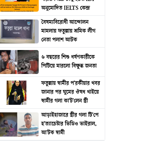
অনুমোদিত IELTS কেন্দ্র
বৈষম্যবিরোধী আন্দোলন
মামলায় ফতুল্লায় শ্রমিক লীগ
নেতা পলাশ আটক
৬ বছরের শিশু ধর্ষণকারীকে
পিটিয়ে মারলো বিক্ষুব্ধ জনতা
ফতুল্লায় স্বামীর প'রকীয়ার খবর
জানার পর ঘুমের ঔষধ খাইয়ে
স্বামীর গলা কা'ট'লেন স্ত্রী
আড়াইহাজারে স্ত্রীর গলা টি'পে
হ'ত্যাচেষ্টার ভিডিও ভাইরাল,
আ'টক স্বামী