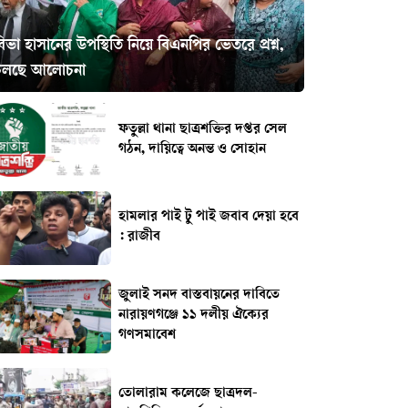
িভা হাসানের উপস্থিতি নিয়ে বিএনপির ভেতরে প্রশ্ন,
চলছে আলোচনা
ফতুল্লা থানা ছাত্রশক্তির দপ্তর সেল
গঠন, দায়িত্বে অনন্ত ও সোহান
হামলার পাই টু পাই জবাব দেয়া হবে
: রাজীব
জুলাই সনদ বাস্তবায়নের দাবিতে
নারায়ণগঞ্জে ১১ দলীয় ঐক্যের
গণসমাবেশ
তোলারাম কলেজে ছাত্রদল-